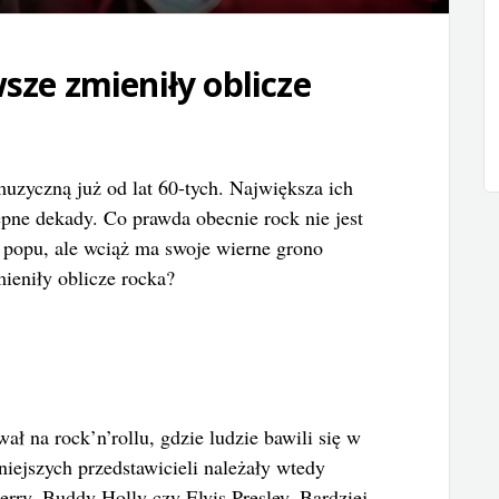
sze zmieniły oblicze
uzyczną już od lat 60-tych. Największa ich
ępne dekady. Co prawda obecnie rock nie jest
 popu, ale wciąż ma swoje wierne grono
ieniły oblicze rocka?
ł na rock’n’rollu, gdzie ludzie bawili się w
iejszych przedstawicieli należały wtedy
ry, Buddy Holly czy Elvis Presley. Bardziej