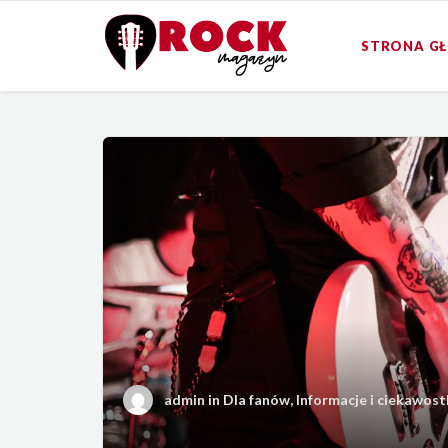
STRONA G
admin
in
Dla fanów
,
Informacje i ciekawost