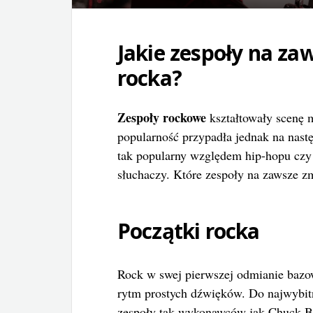
Jakie zespoły na zaw
rocka?
Zespoły rockowe
kształtowały scenę m
popularność przypadła jednak na nast
tak popularny względem hip-hopu czy
słuchaczy. Które zespoły na zawsze zm
Początki rocka
Rock w swej pierwszej odmianie bazowa
rytm prostych dźwięków. Do najwybitn
zespoły tak wykonawców jak Chuck Ber