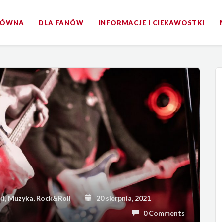
ŁÓWNA
DLA FANÓW
INFORMACJE I CIEKAWOSTKI
ki
,
Muzyka
,
Rock&Roll
20 sierpnia, 2021
0 Comments