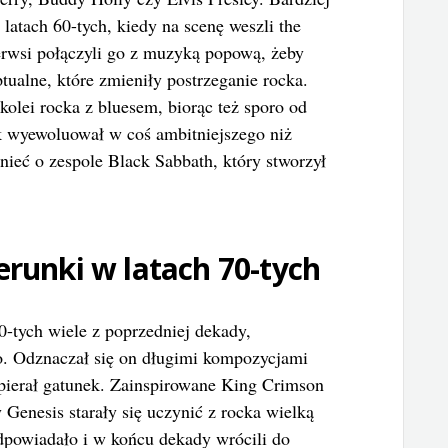
latach 60-tych, kiedy na scenę weszli the
ierwsi połączyli go z muzyką popową, żeby
ualne, które zmieniły postrzeganie rocka.
 kolei rocka z bluesem, biorąc też sporo od
k wyewoluował w coś ambitniejszego niż
mnieć o zespole Black Sabbath, który stworzył
erunki w latach 70-tych
-tych wiele z poprzedniej dekady,
o. Odznaczał się on długimi kompozycjami
pierał gatunek. Zainspirowane King Crimson
 Genesis starały się uczynić z rocka wielką
dpowiadało i w końcu dekady wrócili do